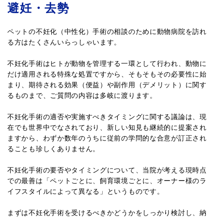
避妊・去勢
ペットの不妊化（中性化）手術の相談のために動物病院を訪れ
る方はたくさんいらっしゃいます。
不妊化手術はヒトが動物を管理する一環として行われ、動物に
だけ適用される特殊な処置ですから、そもそもその必要性に始
まり、期待される効果（便益）や副作用（デメリット）に関す
るものまで、ご質問の内容は多岐に渡ります。
不妊化手術の適否や実施すべきタイミングに関する議論は、現
在でも世界中でなされており、新しい知見も継続的に提案され
ますから、わずか数年のうちに従前の学問的な合意が訂正され
ることも珍しくありません。
不妊化手術の要否やタイミングについて、当院が考える現時点
での最善は「ペットごとに、飼育環境ごとに、オーナー様のラ
イフスタイルによって異なる」というものです。
まずは不妊化手術を受けるべきかどうかをしっかり検討し、納