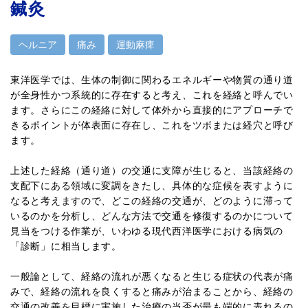
鍼灸
ヘルニア
痛み
運動麻痺
東洋医学では、生体の制御に関わるエネルギーや物質の通り道
が全身性かつ系統的に存在すると考え、これを経絡と呼んでい
ます。さらにこの経絡に対して体外から直接的にアプローチで
きるポイントが体表面に存在し、これをツボまたは経穴と呼び
ます。
上述した経絡（通り道）の交通に支障が生じると、当該経絡の
支配下にある領域に変調をきたし、具体的な症候を表すように
なると考えますので、どこの経絡の交通が、どのように滞って
いるのかを分析し、どんな方法で交通を修復するのかについて
見当をつける作業が、いわゆる現代西洋医学における病気の
「診断」に相当します。
一般論として、経絡の流れが悪くなると生じる症状の代表が痛
みで、経絡の流れを良くすると痛みが治まることから、経絡の
交通の改善を目標に実施した治療の当否が最も端的に表れるの