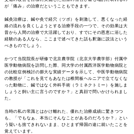
が「痛み」の治療だということもできます。
鍼灸治療は、鍼や灸で経穴（ツボ）を刺激して、悪くなった経
絡の流れを良くしようとする治療手段の一つで、その効果は大
昔から人間の治療で大活躍しており、すでにその恩恵に浴した
経験のある人なら、ここまで述べてきた話も釈迦に説法という
べきものでしょう。
かつて当院院長が研修で北京農学院（北京大学農学部）付属中
医学動物病院を訪問した際、同大学の付属西洋医学動物病院と
の比較症例検討の膨大な実績データを示して、中医学動物病院
の教授が「これを見てもあなたは椎間板ヘルニアで立てなくな
った動物に、鍼ではなく外科手術（ラミネクトミー）を施しま
しょうと飼い主に言うのですか？」と真顔で問いかけられまし
た。
当時の私の常識とはかけ離れた、優れた治療成績に驚きつつ
も、「でもなぁ、本当にそんなことがあるのだろうか？」とい
う疑いも捨てきれないまま、ひとまず帰国の途に就いたことを
覚えています。