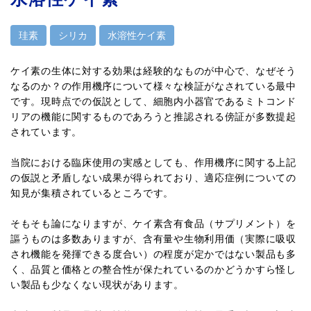
珪素
シリカ
水溶性ケイ素
ケイ素の生体に対する効果は経験的なものが中心で、なぜそう
なるのか？の作用機序について様々な検証がなされている最中
です。現時点での仮説として、細胞内小器官であるミトコンド
リアの機能に関するものであろうと推認される傍証が多数提起
されています。
当院における臨床使用の実感としても、作用機序に関する上記
の仮説と矛盾しない成果が得られており、適応症例についての
知見が集積されているところです。
そもそも論になりますが、ケイ素含有食品（サプリメント）を
謳うものは多数ありますが、含有量や生物利用価（実際に吸収
され機能を発揮できる度合い）の程度が定かではない製品も多
く、品質と価格との整合性が保たれているのかどうかすら怪し
い製品も少なくない現状があります。