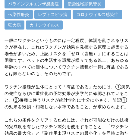
パラインフルエンザ感染症
伝染性喉頭気管炎
伝染性肝炎
レプトスピラ病
コロナウィルス感染症
狂犬病
カリシウイルス
一般にワクチンというものには一定程度、体調を乱されるリス
クが存在し、これはワクチンが効果を発揮する原理に起因する
場合が多いため、上記リスクを「ゼロ（皆無）」にすることは
困難です。ペットの生活する環境が様々である以上、あらゆる
年齢のすべての個体についてワクチン接種が一律に有益である
とは限らないのも、そのためです。
ワクチン接種が生体にとって「有益である」ためには、①病気
の発症ならびに重症化の予防効果が疫学的に確認されているこ
と、②接種に伴うリスクが統計学的に十分に小さく、前記①
の効果を毀損・相殺しない水準であること、が求められます。
これらの条件をクリアするためには、それが可能なだけの技術
的完成度を有したワクチン製剤を使用することと、「ワクチン
効果の最大化」と「副作用出現リスクの最小化」を同時に満た