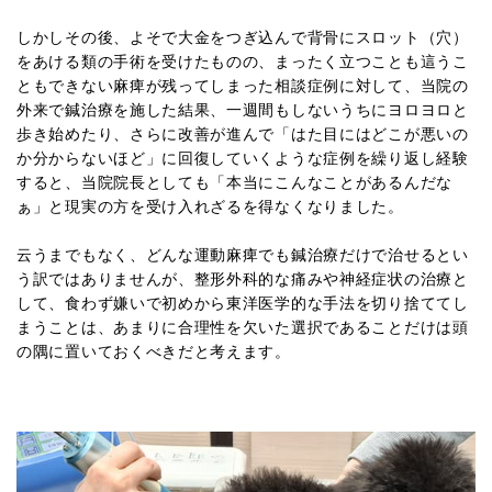
しかしその後、よそで大金をつぎ込んで背骨にスロット（穴）
をあける類の手術を受けたものの、まったく立つことも這うこ
ともできない麻痺が残ってしまった相談症例に対して、当院の
外来で鍼治療を施した結果、一週間もしないうちにヨロヨロと
歩き始めたり、さらに改善が進んで「はた目にはどこが悪いの
か分からないほど」に回復していくような症例を繰り返し経験
すると、当院院長としても「本当にこんなことがあるんだな
ぁ」と現実の方を受け入れざるを得なくなりました。
云うまでもなく、どんな運動麻痺でも鍼治療だけで治せるとい
う訳ではありませんが、整形外科的な痛みや神経症状の治療と
して、食わず嫌いで初めから東洋医学的な手法を切り捨ててし
まうことは、あまりに合理性を欠いた選択であることだけは頭
の隅に置いておくべきだと考えます。