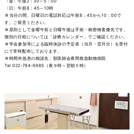
〈金〉午後2：30～5：00
〈日〉午前8：45～10時
☆当分の間、日曜日の電話対応は午前8：45から10：00で
す。ご留意ください。
☆原則として金曜午前と日曜午後は手術・精密検査優先です。
個別の日程については「診療カレンダー」でご確認ください。
☆学会参加等による臨時休診の予定表（当月・翌月分）を受付
にて常時配布しております。
☆時間外急患の相談先：獣医師会夜間救急動物病院
Tel 022-794-9985（夜９時～翌朝５時）