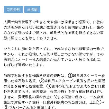
口腔外科
歯周病
人間の飼養管理下で生きる犬や猫には歯磨きが必要で、口腔内
の清潔が保たれない状態が放置されると歯周病が進行し、歯の
みならず顎の骨まで侵され、解剖学的な原状を維持できない事
態に至ることも珍しくありません。
ひとくちに顎の骨と言っても、それはすなわち頭蓋骨の一角で
すから、それが崩壊したら取り返しはつかない訳ですが、その
深刻さにオーナー様の想像力が及んでいないと感じる場面に、
しばしば遭遇いたします。
当院で対応する動物歯科処置の範囲は、①超音波スケーラーを
用いた歯石除去処置、②歯科用エアタービン装置を用いた歯冠
の分割を要する抜歯処置、③顎骨の切削および形成を含む口腔
外科処置であり、歯内療法（根管治療）を伴う補綴処置は行い
ません。愛玩動物の歯科疾患に関する実情に鑑みて、一次診療
施設で対応すべき歯科・口腔外科疾患の相当部分は、上記①～
③でカバーされると推認します。