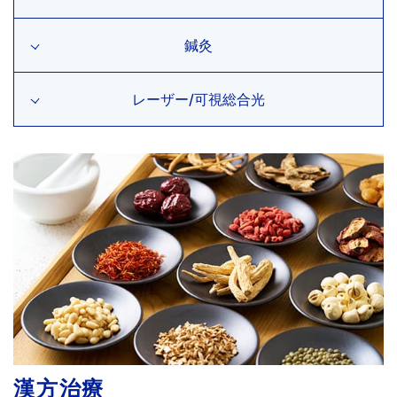
鍼灸
レーザー/可視総合光
漢方治療