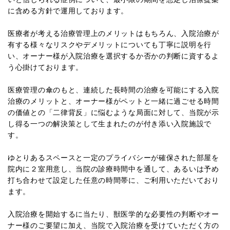
に含める方針で運用しております。
医療者が考える治療管理上のメリットはもちろん、入院治療が
有する様々なリスクやデメリットについても丁寧に説明を行
い、オーナー様が入院治療を選択するか否かの判断に資するよ
う心掛けております。
医療管理の傘のもと、連続した長時間の治療を可能にする入院
治療のメリットと、オーナー様がペットと一緒に過ごせる時間
の価値との「二律背反」に悩むような局面に対して、当院が示
し得る一つの解決策として生まれたのが付き添い入院施設で
す。
ゆとりあるスペースと一定のプライバシーが確保された部屋を
院内に２室用意し、当院の診療時間中を通して、あるいは予め
打ち合わせて設定した任意の時間帯に、ご利用いただいており
ます。
入院治療を開始するに当たり、獣医学的な必要性の判断やオー
ナー様のご要望に加え、当院で入院治療を受けていただく方の