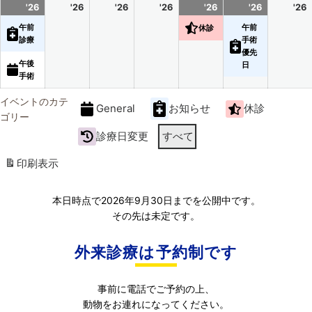
2026
(2
2026
2026
2026
2026
(1
2026
(1
'26
'26
'26
'26
'26
'26
'26
年
件
年
年
年
年
件
年
件
午前
午前
休診
3
の
3
3
4
4
の
4
の
診療
手術
優先
月
イ
月
月
月
月
イ
月
イ
午後
日
29
ベ
30
31
1
2
ベ
3
ベ
手術
日
ン
日
日
日
日
ン
日
ン
イベントのカテ
General
お知らせ
休診
ト)
ト)
ト)
ゴリー
診療日変更
すべて
印刷
表示
本日時点で2026年9月30日までを公開中です。
その先は未定です。
外来診療は予約制です
事前に電話でご予約の上、
動物をお連れになってください。