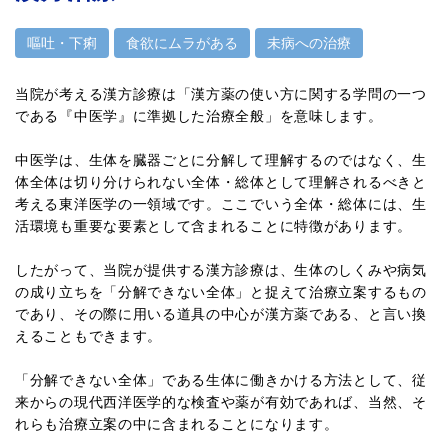
嘔吐・下痢
食欲にムラがある
未病への治療
当院が考える漢方診療は「漢方薬の使い方に関する学問の一つ
である『中医学』に準拠した治療全般」を意味します。
中医学は、生体を臓器ごとに分解して理解するのではなく、生
体全体は切り分けられない全体・総体として理解されるべきと
考える東洋医学の一領域です。ここでいう全体・総体には、生
活環境も重要な要素として含まれることに特徴があります。
したがって、当院が提供する漢方診療は、生体のしくみや病気
の成り立ちを「分解できない全体」と捉えて治療立案するもの
であり、その際に用いる道具の中心が漢方薬である、と言い換
えることもできます。
「分解できない全体」である生体に働きかける方法として、従
来からの現代西洋医学的な検査や薬が有効であれば、当然、そ
れらも治療立案の中に含まれることになります。