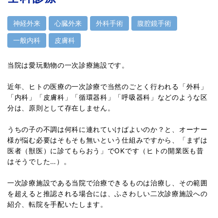
神経外来
心臓外来
外科手術
腹腔鏡手術
一般内科
皮膚科
当院は愛玩動物の一次診療施設です。
近年、ヒトの医療の一次診療で当然のごとく行われる「外科」
「内科」「皮膚科」「循環器科」「呼吸器科」などのような区
分は、原則として存在しません。
うちの子の不調は何科に連れていけばよいのか？と、オーナー
様が悩む必要はそもそも無いという仕組みですから、「まずは
医者（獣医）に診てもらおう」でOKです（ヒトの開業医も昔
はそうでした…）。
一次診療施設である当院で治療できるものは治療し、その範囲
を超えると推認される場合には、ふさわしい二次診療施設への
紹介、転院を手配いたします。