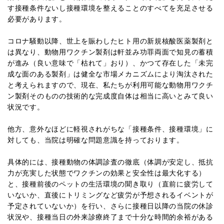
す接種条件ないし接種環境を整えることのすべてを充足させる
必要があります。
コロナ騒動以降、世上を賑わしたヒト用の新規核酸医薬製剤と
は異なり、動物用ワクチン製剤は軒並み功罪両面で知見の蓄積
が進み（良い意味で「枯れて」おり）、かつて存在した「未完
成な面のある製剤」は健全な市場メカニズムにより淘汰された
と考えられますので、現在、私たちが利用可能な動物用ワクチ
ン製剤そのものの技術的な完成度自体は相当に高いとみて良い
状況です。
他方、意外なほどに軽視されがちな「接種条件、接種環境」に
対しても、当院は明確な問題意識を持っております。
具体的には、接種動物の体調診査の徹底（体調が安定し、抵抗
力が充実した状態でワクチンの効果と安全性は最大化する）
と、接種前後のペットの生活環境の聞き取り（直前に疲労して
いないか、直後にトリミングなど疲労が予想されるイベントが
予定されていないか）を行い、さらに接種日以降の当院の休診
状況や、接種当日の外来診療終了まで十分な時間的余裕がある