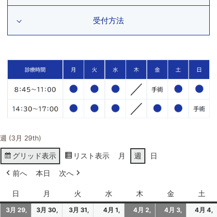
受付方法
週 (3月 29th)
グリッド
表示
リスト
表示
月
週
日
前へ
本日
次へ
日
日
月
月
火
火
水
水
木
木
金
金
土
土
曜
曜
曜
曜
曜
曜
曜
3月 29,
3月 30,
3月 31,
4月 1,
4月 2,
4月 3,
4月 4,
日
日
日
日
日
日
日